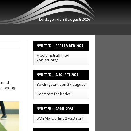
Lördagen den 8 augusti 2026
NYHETER – SEPTEMBER 2024
Medlemsträff med
korvgrillning
NYHETER – AUGUSTI 2024
er med
Bowlingstart den 27 augusti
på söndag
Höststart för badet
NYHETER – APRIL 2024
SM i Mattcurling 27-28 april