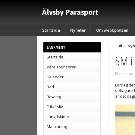
Älvsby Parasport
Startsida
Nyheter
Om webbplatsen
/
Nyh
LÄNKMENY
SM i 
Startsida
Våra sponsorer
Publicerad
Kalender
Lördag den
Bad
deltagare 
är det dag
Bowling
Friluftsliv
Längdskidor
Mattcurling