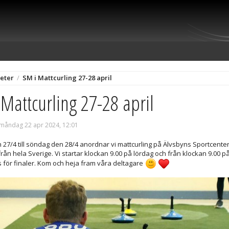
eter
/
SM i Mattcurling 27-28 april
Mattcurling 27-28 april
 måndag 22 apr 2024, 12:01
 27/4 till söndag den 28/4 anordnar vi mattcurling på Älvsbyns Sportcent
från hela Sverige. Vi startar klockan 9.00 på lördag och från klockan 9.00 
s för finaler. Kom och heja fram våra deltagare